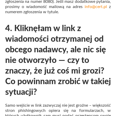
zgłoszenia na numer 8080). Jeśli masz dodatkowe pytania,
prosimy o wiadomość mailową na adres
info@cert.pl
z
numerem zgłoszenia w tytule.
4. Kliknęłam w link z
wiadomości otrzymanej od
obcego nadawcy, ale nic się
nie otworzyło — czy to
znaczy, że już coś mi grozi?
Co powinnam zrobić w takiej
sytuacji?
Samo wejście w link zazwyczaj nie jest groźne – większość
stron phishingowych opiera się na formularzach, w
których użytkownik sam musi podać przestępcom swoje